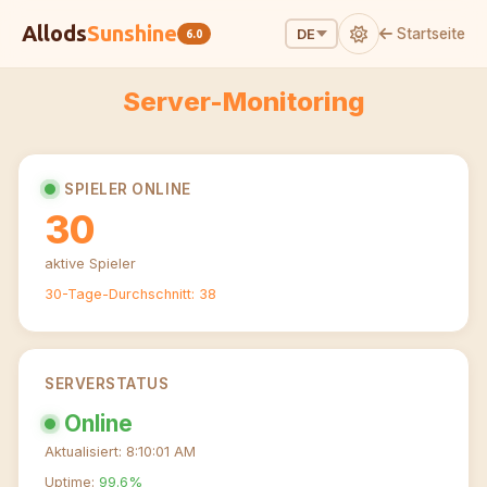
Allods
Sunshine
Startseite
DE
6.0
Server-Monitoring
SPIELER ONLINE
30
aktive Spieler
30-Tage-Durchschnitt:
38
SERVERSTATUS
Online
Aktualisiert: 8:10:01 AM
Uptime:
99.6%