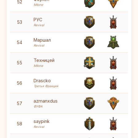
5
52
Milone
5
РУС
53
Revival
5
Маршал
54
Revival
5
Техницей
55
Milone
5
Drascko
56
Третья Фракция
5
azmanxdus
57
ФУФА
5
saypink
58
Revival