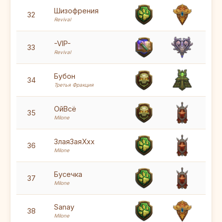
6
Шизофрения
32
Revival
5
-VIP-
33
Revival
5
Бубон
34
Третья Фракция
5
ОйВсё
35
Milone
5
ЗлаяЗаяХхх
36
Milone
5
Бусечка
37
Milone
5
Sanay
38
Milone