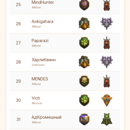
6
MindHunter
25
Milone
7
Aokigahara
26
Milone
7
Paparazi
27
Milone
7
ХарлиКвинн
28
Unknown
6
MENDES
29
Milone
6
Vich
30
Revival
6
АдКромешный
31
Milone