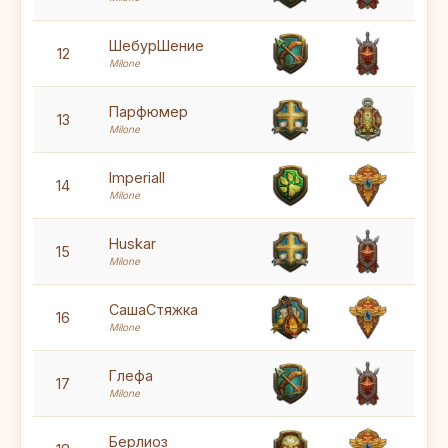
7
ШебурШение
12
Milone
7
Парфюмер
13
Milone
7
Imperiall
14
Milone
7
Huskar
15
Milone
7
СашаСтяжка
16
Milone
6
Глефа
17
Milone
Берлиоз