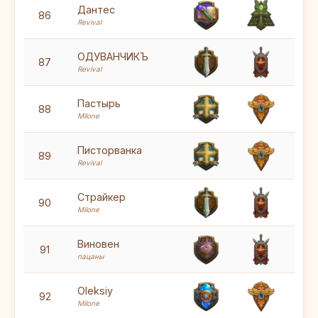
5
Дантес
86
Revival
5
ОДУВАНЧИКЪ
87
Revival
5
Пастырь
88
Milone
5
Писторванка
89
Revival
5
Страйкер
90
Milone
6
Виновен
91
пацаны
5
Oleksiy
92
Milone