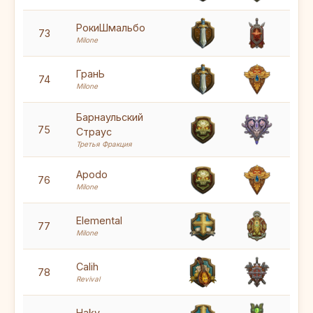
7
РокиШмальбо
73
Milone
5
ГранЬ
74
Milone
Барнаульский
6
75
Страус
Третья Фракция
5
Apodo
76
Milone
5
Elemental
77
Milone
5
Calih
78
Revival
Haky