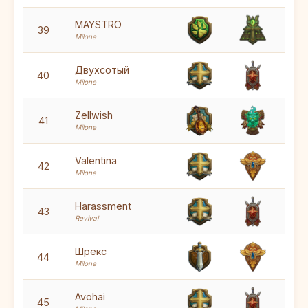
5
MAYSTRO
39
Milone
7
Двухсотый
40
Milone
6
Zellwish
41
Milone
6
Valentina
42
Milone
6
Harassment
43
Revival
5
Шрекс
44
Milone
5
Avohai
45