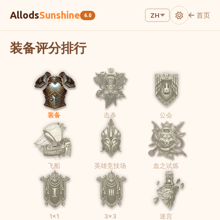
Allods
Sunshine
首页
ZH
6.0
装备评分排行
装备
击杀
公会
飞船
英雄竞技场
血之试炼
1x1
3x3
迷宫