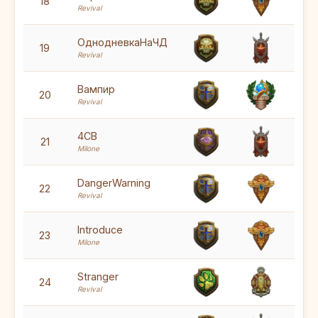
6
18
Revival
6
ОднодневкаНаЧД
19
Revival
6
Вампир
20
Revival
6
4CB
21
Milone
6
DangerWarning
22
Revival
6
Introduce
23
Milone
6
Stranger
24
Revival