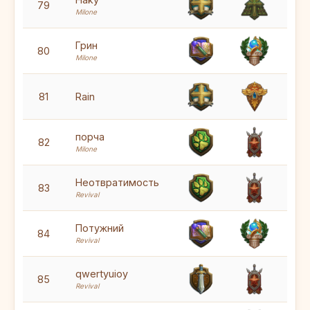
5
79
Milone
6
Грин
80
Milone
5
81
Rain
5
порча
82
Milone
5
Неотвратимость
83
Revival
6
Потужний
84
Revival
5
qwertyuioy
85
Revival