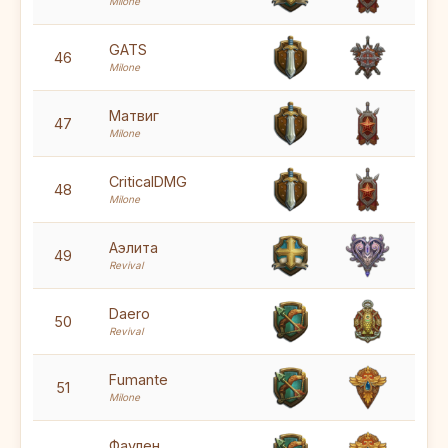
Milone
5
GATS
46
Milone
5
Матвиг
47
Milone
5
CriticalDMG
48
Milone
5
Аэлита
49
Revival
5
Daero
50
Revival
5
Fumante
51
Milone
Фаулен