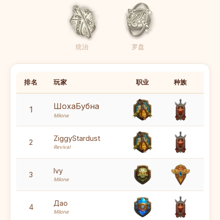
统治
罗盘
排名
玩家
职业
种族
香
ШохаБубна
7
1
Milone
7
ZiggyStardust
2
Revival
7
Ivy
3
Milone
7
Дао
4
Milone