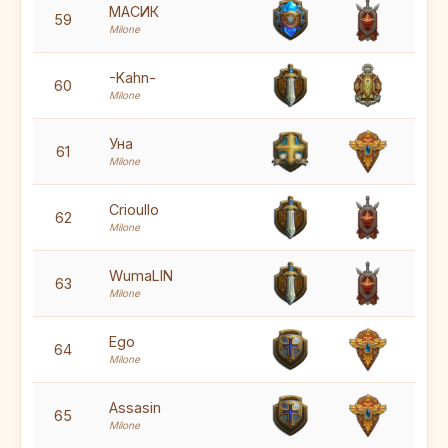
5
МАСИК
59
Milone
5
-Kahn-
60
Milone
5
Уна
61
Milone
5
Crioullo
62
Milone
5
WumaLIN
63
Milone
5
Ego
64
Milone
5
Assasin
65
Milone