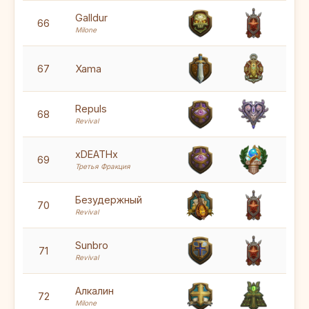
5
Galldur
66
Milone
5
67
Xama
5
Repuls
68
Revival
5
xDEATHx
69
Третья Фракция
6
Безудержный
70
Revival
5
Sunbro
71
Revival
5
Алкалин
72
Milone