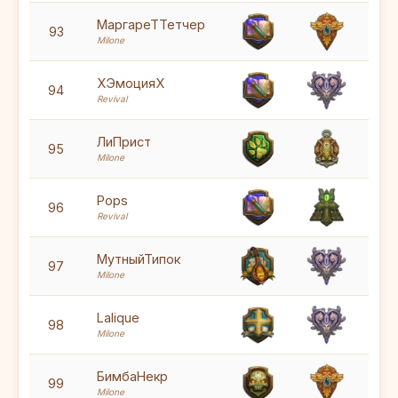
5
МаргареТТетчер
93
Milone
5
ХЭмоцияХ
94
Revival
5
ЛиПрист
95
Milone
5
Pops
96
Revival
7
МутныйТипок
97
Milone
5
Lalique
98
Milone
5
БимбаНекр
99
Milone