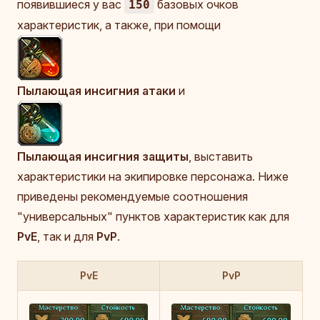
появившиеся у вас
базовых очков
150
характеристик, а также, при помощи
Пылающая инсигния атаки
и
Пылающая инсигния защиты
, выставить
характеристики на экипировке персонажа. Ниже
приведены рекомендуемые соотношения
"универсальных" пунктов характеристик как для
PvE
, так и для
PvP
.
PvE
PvP